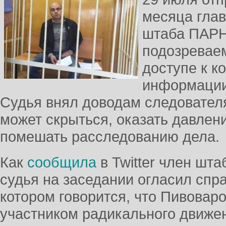
месяца глав
штаба ПАРН
подозревае
доступе к к
информаци
Судья внял доводам следователя
может скрыться, оказать давлен
помешать расследованию дела.
Как
сообщила
в Twitter член шт
судья на заседании огласил спра
котором говорится, что Пивовар
участником радикального движе