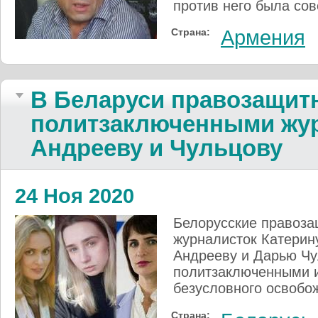
против него была со
Страна:
Армения
В Беларуси правозащит
политзаключенными жур
Андрееву и Чульцову
24 Ноя 2020
Белорусские правоза
журналисток Катерину
Андрееву и Дарью Чул
политзаключенными и
безусловного освобо
Страна: