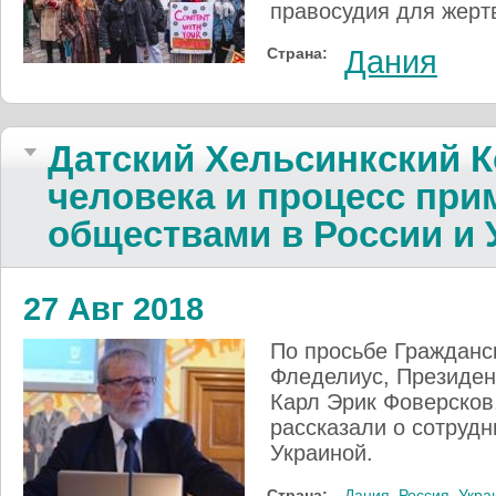
правосудия для жерт
Страна:
Дания
Датский Хельсинкский К
человека и процесс пр
обществами в России и 
27 Авг 2018
По просьбе Гражданс
Фледелиус, Президент
Карл Эрик Фоверсков
рассказали о сотрудн
Украиной.
Страна:
Дания
,
Россия
,
Укра