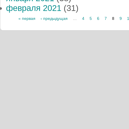
февраля 2021
(31)
Страницы
« первая
‹ предыдущая
…
4
5
6
7
8
9