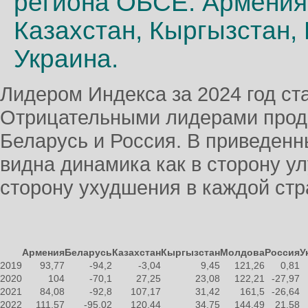
региона ОБСЕ: Армения,
Казахстан, Кыргызстан,
Украина.
Лидером Индекса за 2024 год ст
Отрицательными лидерами прод
Беларусь и Россия. В приведен
видна динамика как в сторону ул
сторону ухудшения в каждой ст
Армения
Беларусь
Казахстан
Кыргызстан
Молдова
Россия
У
2019
93,77
-94,2
-3,04
9,45
121,26
0,81
2020
104
-70,1
27,25
23,08
122,21
-27,97
2021
84,08
-92,8
107,17
31,42
161,5
-26,64
2022
111,57
-95,02
120,44
34,75
144,49
21,58