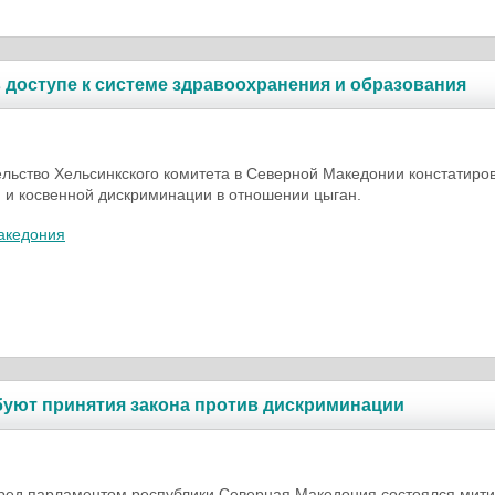
 доступе к системе здравоохранения и образования
льство Хельсинкского комитета в Северной Македонии констатиро
 и косвенной дискриминации в отношении цыган.
акедония
буют принятия закона против дискриминации
ред парламентом республики Северная Македония состоялся мити