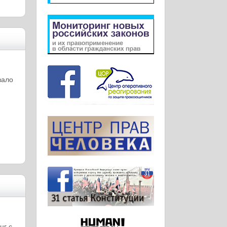
вало
нг с