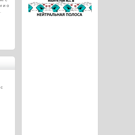
и и о
.
 с