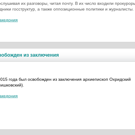
ослушивая их разговоры, читая почту. В их число входили прокурор
удники госструктур, а также оппозиционные политики и журналисты.
акедония
вобожден из заключения
015 года был освобожден из заключения архиепископ Охридский
ишковский).
акедония