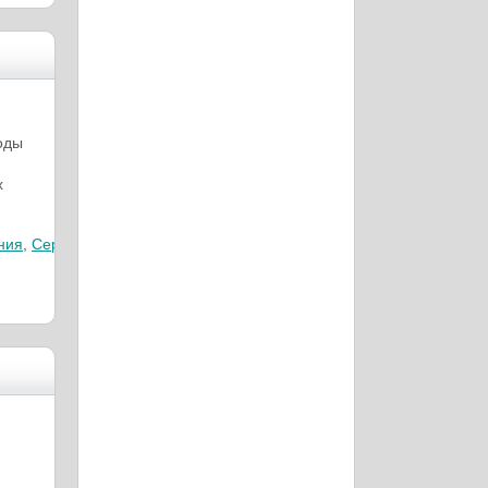
оды
х
ния
,
Сербия
,