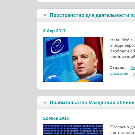
Пространство для деятельности п
4 Апр 2017
Нилс Муйжни
в ряде евро
свободой об
организаций
Страна:
А
Словакия
,
Т
Правительство Македонии обвини
22 Июн 2015
Согласно до
протяжении 