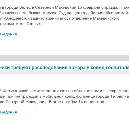
уд города Велес в Северной Македонии 15 февраля оправдал Пал
бившую своего бывшего мужа. Суд расценил действия обвиняемой 
у. Юридической защитой занималось отделение Македонского
го комитета в Скопье.
акедония
ики требуют расследования пожара в ковид-госпитал
 Хельсинкский комитет настаивает на объективном и своевремен
ии причин трагедии в мобильной ковид-больнице города Тетово на
де Северной Македонии. В огне погибли 14 пациентов.
акедония