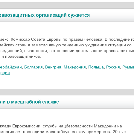
равозащитных организаций сужается
екс, Комиссар Совета Европы по правам человека: В последние г
пейских стран я заметил явную тенденцию ухудшения ситуации со
ъединений, в частности, в отношении деятельности правозащитны
 и правозащитников.
зербайджан
,
Болгария
,
Венгрия
,
Македония
,
Польша
,
Россия
,
Румы
урция
ли в масштабной слежке
кладу Еврокомиссии, службы нацбезопасности Македонии на
многих лет проводили масштабную слежку примерно за 20 тыс.