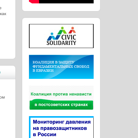
е
как
е
ном