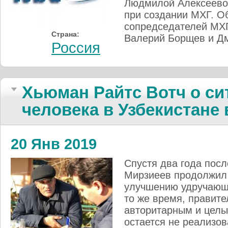
Людмилой Алексеевой
при создании МХГ. О
сопредседателей МХГ
Страна:
Валерий Борщев и Д
Россия
Хьюман Райтс Вотч о си
человека в Узбекистане 
20 Янв 2019
Спустя два года посл
Мирзиеев продолжил
улучшению удручающе
то же время, правите
авторитарным и цел
остается не реализо