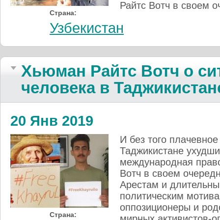
Райтс Вотч в своем 
Страна:
Узбекистан
Хьюман Райтс Вотч о си
человека в Таджикистане
20 Янв 2019
И без того плачевное
Таджикистане ухудшил
международная прав
Вотч в своем очеред
Арестам и длительны
политическим мотива
оппозиционеры и род
Страна:
мирных активистов-о