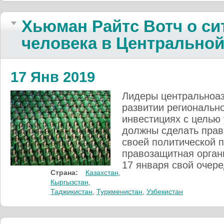
Хьюман Райтс Вотч о си
человека в Центральной
17 Янв 2019
Лидеры центральноаз
развитии региональн
инвестициях с целью 
должны сделать прав
своей политической 
правозащитная орган
17 января свой очер
Страна:
Казахстан
,
Кыргызстан
,
Таджикистан
,
Туркменистан
,
Узбекистан